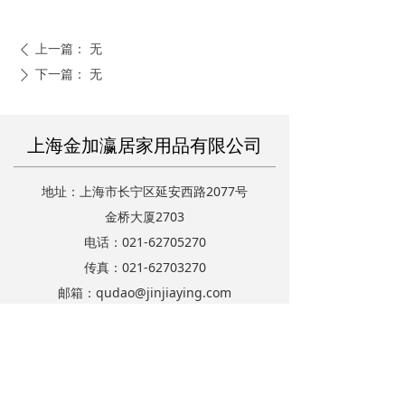
上一篇：
无
ꄴ
下一篇：
无
ꄲ
上海金加瀛居家用品有限公司
地址：上海市长宁区延安西路2077号
金桥大厦2703
电话：021-62705270
传真：021-62703270
邮箱：qudao@jinjiaying.com
关
注
公
众
号