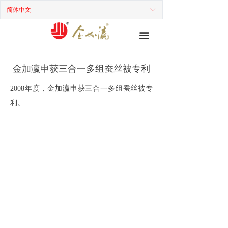
简体中文
ꀅ
끀
金加瀛申获三合一多组蚕丝被专利
2008
年度
，
金加瀛申获三合一多组蚕丝被专
利
。